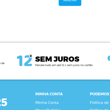
AVALIAR
12
SEM JUROS
a de
Parcele tudo em até 12 x sem juros no cartão.
MINHA CONTA
PODEMOS 
25
Minha Conta
Política de