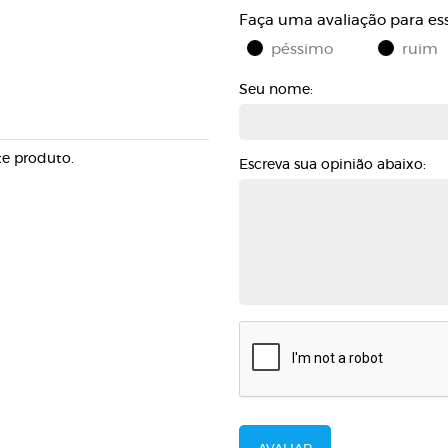
Faça uma avaliação para es
péssimo
ruim
Seu nome:
nome:
te produto.
Escreva sua opinião abaixo:
comentario: