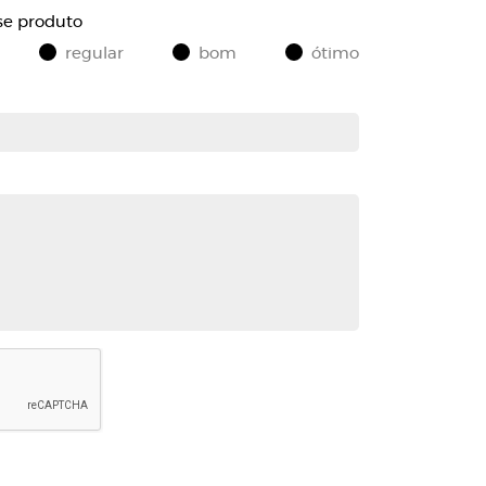
se produto
regular
bom
ótimo