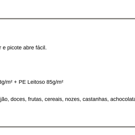
e picote abre fácil.
 3g/m² + PE Leitoso 85g/m²
jão, doces, frutas, cereais, nozes, castanhas, achocola