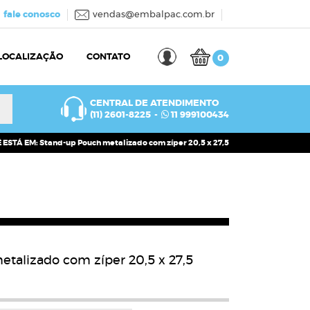
fale conosco
vendas@embalpac.com.br
LOCALIZAÇÃO
CONTATO
0
CENTRAL DE ATENDIMENTO
(11) 2601-8225
-
11 999100434
ESTÁ EM: Stand-up Pouch metalizado com zíper 20,5 x 27,5
talizado com zíper 20,5 x 27,5