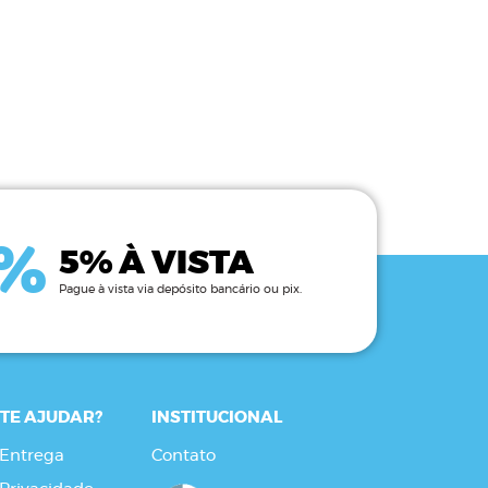
%
5% À VISTA
Pague à vista via depósito bancário ou pix.
TE AJUDAR?
INSTITUCIONAL
 Entrega
Contato